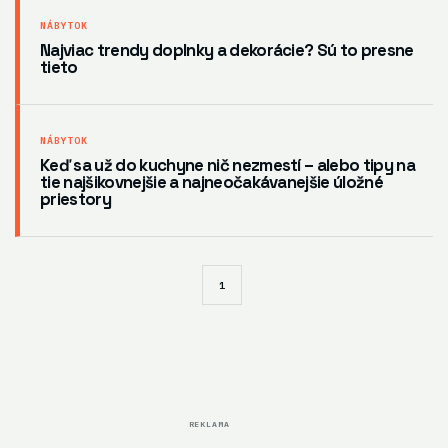
NÁBYTOK
Najviac trendy doplnky a dekorácie? Sú to presne
tieto
NÁBYTOK
Keď sa už do kuchyne nič nezmestí – alebo tipy na
tie najšikovnejšie a najneočakávanejšie úložné
priestory
1
REKLAMA