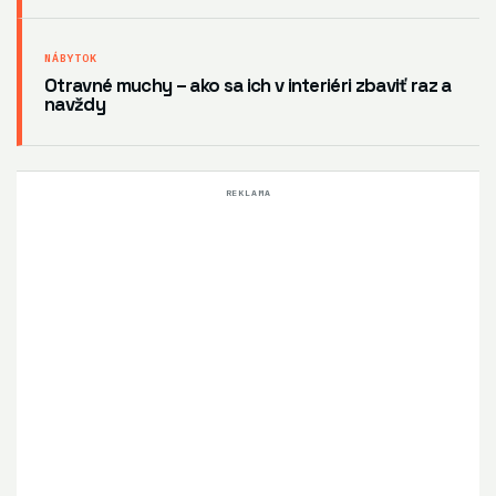
NÁBYTOK
Otravné muchy – ako sa ich v interiéri zbaviť raz a
navždy
REKLAMA