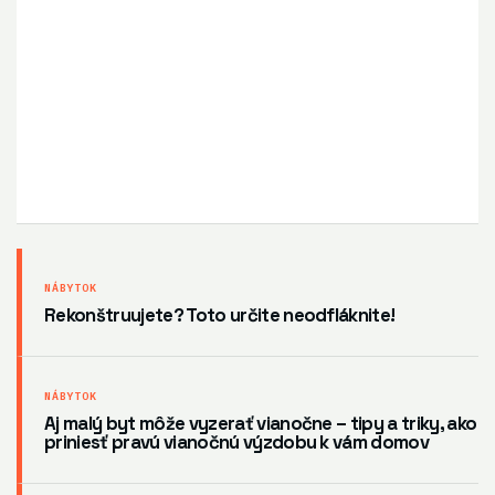
NÁBYTOK
Rekonštruujete? Toto určite neodfláknite!
NÁBYTOK
Aj malý byt môže vyzerať vianočne – tipy a triky, ako
priniesť pravú vianočnú výzdobu k vám domov