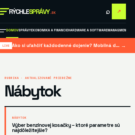
⌕
RÝCHLE
SPRÁVY
↗
.SK
DOMOV
SPRÁVY
EKONOMIKA A FINANCIE
HARDWARE A SOFTWARE
MANAGMENT A M
→
Ako si uľahčiť každodenné dojenie? Mobilná dojačka šetrí čas aj námahu
RUBRIKA · AKTUALIZOVANÉ PRIEBEŽNE
Nábytok
NÁBYTOK
Výber benzínovej kosačky – ktoré parametre sú
najdôležitejšie?