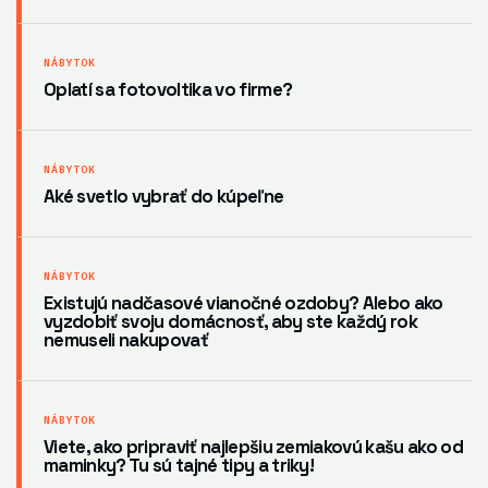
NÁBYTOK
Oplatí sa fotovoltika vo firme?
NÁBYTOK
Aké svetlo vybrať do kúpeľne
NÁBYTOK
Existujú nadčasové vianočné ozdoby? Alebo ako
vyzdobiť svoju domácnosť, aby ste každý rok
nemuseli nakupovať
NÁBYTOK
Viete, ako pripraviť najlepšiu zemiakovú kašu ako od
maminky? Tu sú tajné tipy a triky!