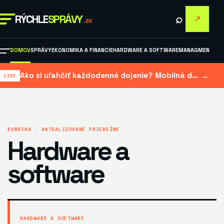
⌕
RÝCHLE
SPRÁVY
↗
.SK
DOMOV
SPRÁVY
EKONOMIKA A FINANCIE
HARDWARE A SOFTWARE
MANAGMENT A M
→
Ako si uľahčiť každodenné dojenie? Mobilná dojačka šetrí čas aj námahu
RUBRIKA · AKTUALIZOVANÉ PRIEBEŽNE
Hardware a
software
HARDWARE A SOFTWARE