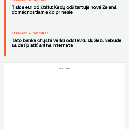
HARDWARE A SOFTWARE
Tisíce eur od štátu: Kedy odštartuje nová Zelená
domácnostiam a čo prinesie
HARDWARE A SOFTWARE
Táto banka chystá veľkú odstávku služieb. Nebude
sa dať platiť ani na internete
REKLAMA