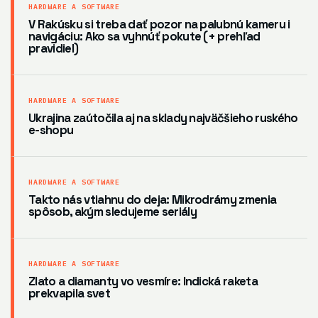
HARDWARE A SOFTWARE
V Rakúsku si treba dať pozor na palubnú kameru i
navigáciu: Ako sa vyhnúť pokute (+ prehľad
pravidiel)
HARDWARE A SOFTWARE
Ukrajina zaútočila aj na sklady najväčšieho ruského
e-shopu
HARDWARE A SOFTWARE
Takto nás vtiahnu do deja: Mikrodrámy zmenia
spôsob, akým sledujeme seriály
HARDWARE A SOFTWARE
Zlato a diamanty vo vesmíre: Indická raketa
prekvapila svet