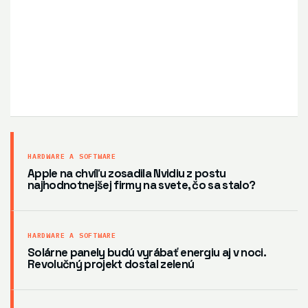
HARDWARE A SOFTWARE
Apple na chvíľu zosadila Nvidiu z postu
najhodnotnejšej firmy na svete, čo sa stalo?
HARDWARE A SOFTWARE
Solárne panely budú vyrábať energiu aj v noci.
Revolučný projekt dostal zelenú