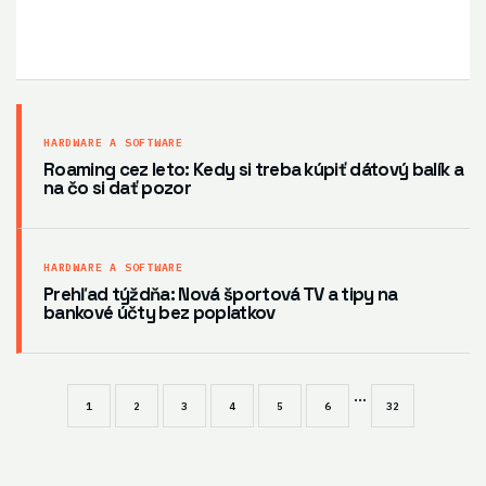
HARDWARE A SOFTWARE
Roaming cez leto: Kedy si treba kúpiť dátový balík a
na čo si dať pozor
HARDWARE A SOFTWARE
Prehľad týždňa: Nová športová TV a tipy na
bankové účty bez poplatkov
...
1
2
3
4
5
6
32