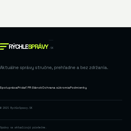
RÝCHLE
SPRÁVY
.SK
Aktuálne správy stručne, prehľadne a bez zdržania.
Spolupráca
Pridať PR článok
Ochrana súkromia
Podmienky
© 2025 RychleSpravy.SK
Správy sa aktualizujú priebežne.