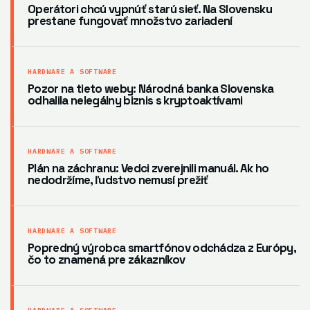
Operátori chcú vypnúť starú sieť. Na Slovensku
prestane fungovať množstvo zariadení
HARDWARE A SOFTWARE
Pozor na tieto weby: Národná banka Slovenska
odhalila nelegálny biznis s kryptoaktívami
HARDWARE A SOFTWARE
Plán na záchranu: Vedci zverejnili manuál. Ak ho
nedodržíme, ľudstvo nemusí prežiť
HARDWARE A SOFTWARE
Popredný výrobca smartfónov odchádza z Európy,
čo to znamená pre zákazníkov