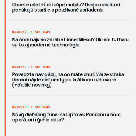
Chcete ušetriť pri kúpe mobilu? Dvaja operátori
ponúkajú staršie a používané zariadenia
HARDWARE A SOFTWARE
Na čom najviac zarába Lionel Messi? Okrem futbalu
sú to aj moderné technológie
HARDWARE A SOFTWARE
Povedzte navigácii, na čo máte chuť. Waze vďaka
Gemini nájde cieľ cesty po krátkom rozhovore
(+ďalšie novinky)
HARDWARE A SOFTWARE
Nový diaľničný tunel na Liptove: Ponúknu v ňom
operátori rýchle dáta?