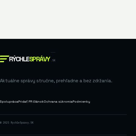
RÝCHLE
SPRÁVY
.SK
Aktuálne správy stručne, prehľadne a bez zdržania.
Spolupráca
Pridať PR článok
Ochrana súkromia
Podmienky
© 2025 RychleSpravy.SK