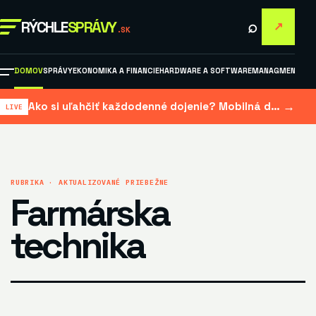
⌕
RÝCHLE
SPRÁVY
↗
.SK
DOMOV
SPRÁVY
EKONOMIKA A FINANCIE
HARDWARE A SOFTWARE
MANAGMENT A M
→
Ako si uľahčiť každodenné dojenie? Mobilná dojačka šetrí čas aj námahu
RUBRIKA · AKTUALIZOVANÉ PRIEBEŽNE
Farmárska
technika