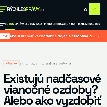
⌕
RÝCHLE
SPRÁVY
↗
.SK
DOMOV
SPRÁVY
EKONOMIKA A FINANCIE
HARDWARE A SOFTWARE
MANAGMENT A M
→
Ako si uľahčiť každodenné dojenie? Mobilná dojačka šetrí čas aj námahu
NÁBYTOK
17. 07. 2025 · 19:58
RÝCHLE SPRÁVY SK
Existujú nadčasové
vianočné ozdoby?
Alebo ako vyzdobiť