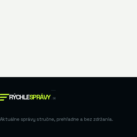
RÝCHLE
SPRÁVY
.SK
Aktuálne správy stručne, prehľadne a bez zdržania.