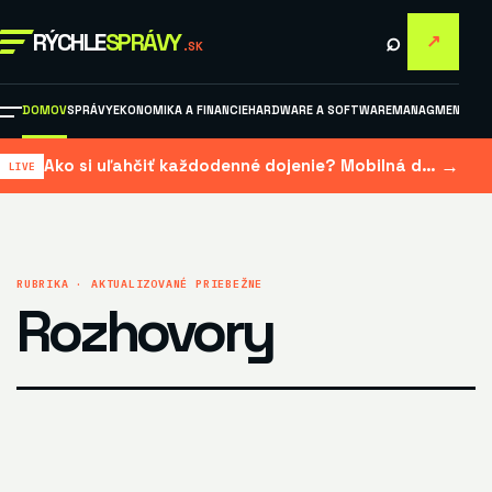
⌕
RÝCHLE
SPRÁVY
↗
.SK
DOMOV
SPRÁVY
EKONOMIKA A FINANCIE
HARDWARE A SOFTWARE
MANAGMENT A M
→
Ako si uľahčiť každodenné dojenie? Mobilná dojačka šetrí čas aj námahu
RUBRIKA · AKTUALIZOVANÉ PRIEBEŽNE
Rozhovory