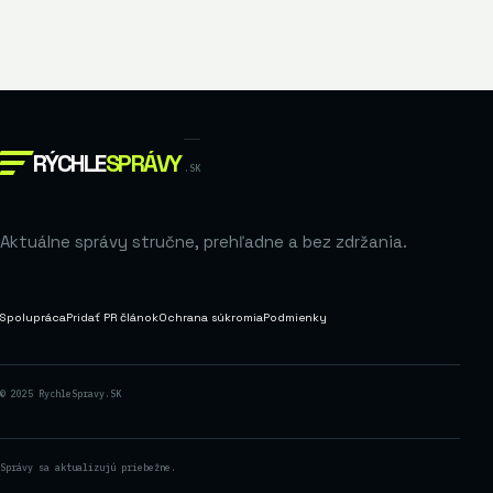
RÝCHLE
SPRÁVY
.SK
Aktuálne správy stručne, prehľadne a bez zdržania.
Spolupráca
Pridať PR článok
Ochrana súkromia
Podmienky
© 2025 RychleSpravy.SK
Správy sa aktualizujú priebežne.