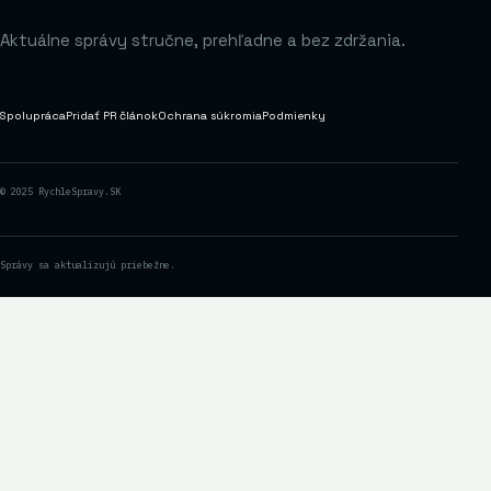
Aktuálne správy stručne, prehľadne a bez zdržania.
Spolupráca
Pridať PR článok
Ochrana súkromia
Podmienky
© 2025 RychleSpravy.SK
Správy sa aktualizujú priebežne.