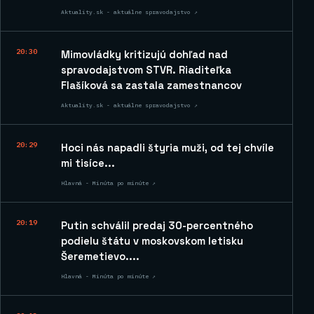
Aktuality.sk - aktuálne spravodajstvo ↗
20:30
Mimovládky kritizujú dohľad nad
spravodajstvom STVR. Riaditeľka
Flašíková sa zastala zamestnancov
Aktuality.sk - aktuálne spravodajstvo ↗
20:29
Hoci nás napadli štyria muži, od tej chvíle
mi tisíce...
Hlavná - Minúta po minúte ↗
20:19
Putin schválil predaj 30-percentného
podielu štátu v moskovskom letisku
Šeremetievo....
Hlavná - Minúta po minúte ↗