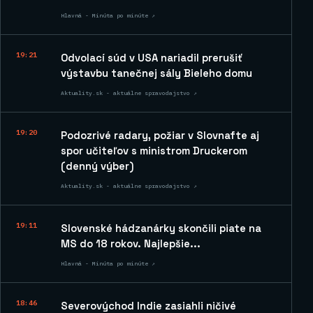
Hlavná - Minúta po minúte ↗
19:21
Odvolací súd v USA nariadil prerušiť
výstavbu tanečnej sály Bieleho domu
Aktuality.sk - aktuálne spravodajstvo ↗
19:20
Podozrivé radary, požiar v Slovnafte aj
spor učiteľov s ministrom Druckerom
(denný výber)
Aktuality.sk - aktuálne spravodajstvo ↗
19:11
Slovenské hádzanárky skončili piate na
MS do 18 rokov. Najlepšie...
Hlavná - Minúta po minúte ↗
18:46
Severovýchod Indie zasiahli ničivé