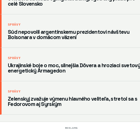
celé Slovensko
SPRÁVY
Súd nepovolil argentínskemu prezidentovi návštevu
Bolsonara v domácom väzení
SPRÁVY
Ukrajinské boje o moc, silnejšia Dôvera a hroziaci svetov
energetický Armagedon
SPRÁVY
Zelenskyj zvažuje výmenu hlavného veliteľa, stretol sa s
Fedorovom aj Syrským
REKLAMA