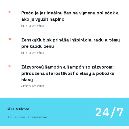
03
Prečo je jar ideálny čas na výmenu obliečok a
ako ju využiť naplno
ČITATEĽSKÝ VÝBER
04
ZenskyKlub.sk prináša inšpirácie, rady a témy
pre každú ženu
ČITATEĽSKÝ VÝBER
05
Zázvorový šampón a šampón so zázvorom:
prirodzená starostlivosť o vlasy a pokožku
hlavy
ČITATEĽSKÝ VÝBER
24/7
RÝCHLESPRÁVY.SK
Aktualizované priebežne