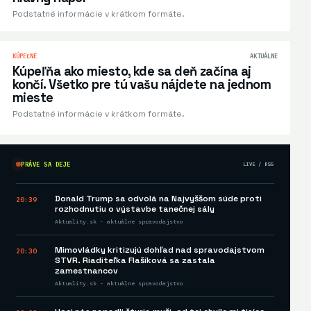
Podstatné informácie v krátkom formáte.
KÚPEĽNE
AKTUÁLNE
Kúpeľňa ako miesto, kde sa deň začína aj
končí. Všetko pre tú vašu nájdete na jednom
mieste
Podstatné informácie v krátkom formáte.
PRÁVE SA DEJE
LIVE / RSS
Donald Trump sa odvolá na Najvyššom súde proti
20:39
rozhodnutiu o výstavbe tanečnej sály
Aktuality.sk - aktuálne spravodajstvo
Mimovládky kritizujú dohľad nad spravodajstvom
20:30
STVR. Riaditeľka Flašíková sa zastala
zamestnancov
Aktuality.sk - aktuálne spravodajstvo