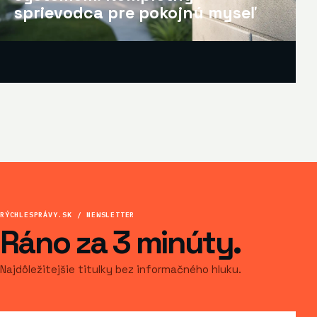
sprievodca pre pokojnú myseľ
RÝCHLESPRÁVY.SK / NEWSLETTER
Ráno za 3 minúty.
Najdôležitejšie titulky bez informačného hluku.