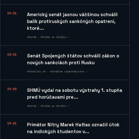
19:51
Americký senát jasnou väčšinou schválil
balík protiruských sankčných opatrení,
ktoré...
Hlavná - Minúta po minúte ↗
19:51
Senát Spojených štátov schválil zákon o
nových sankciách proti Rusku
Aktuality.sk - aktuálne spravodajstvo ↗
19:49
SHMÚ vydal na sobotu výstrahy 1. stupňa
pred horúčavami pre...
Hlavná - Minúta po minúte ↗
19:43
Primátor Nitry Marek Hattas označil útok
na indických študentov v...