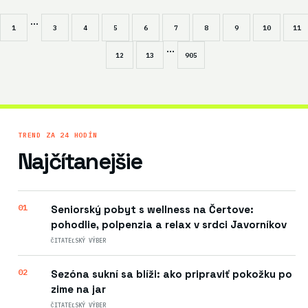
...
1
3
4
5
6
7
8
9
10
11
...
12
13
905
TREND ZA 24 HODÍN
Najčítanejšie
01
Seniorský pobyt s wellness na Čertove:
pohodlie, polpenzia a relax v srdci Javorníkov
ČITATEĽSKÝ VÝBER
02
Sezóna sukní sa blíži: ako pripraviť pokožku po
zime na jar
ČITATEĽSKÝ VÝBER