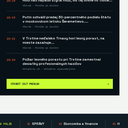
Hoci nás napadli štyria muži, od tej chvíle mi tisíce...
20:29
Hlavná - Minúta po minúte
Putin schválil predaj 30-percentného podielu štátu
20:19
v moskovskom letisku Šeremetievo....
Hlavná - Minúta po minúte
V Trstíne neďaleko Trnavy horí lesný porast, na
20:13
mieste zasahuje...
Hlavná - Minúta po minúte
Požiar lesného porastu pri Trstíne zamestnal
20:10
desiatky profesionálnych hasičov
Aktuality.sk - aktuálne spravodajstvo
OTVORIŤ CELÝ PREHĽAD
→
SPRÁVY
Ekonomika a financie
Hardw
V PULZE
01
02
03