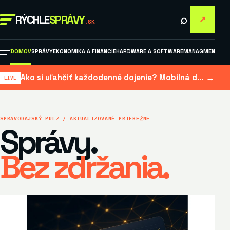
⌕
RÝCHLE
SPRÁVY
↗
.SK
DOMOV
SPRÁVY
EKONOMIKA A FINANCIE
HARDWARE A SOFTWARE
MANAGMENT A M
→
Ako si uľahčiť každodenné dojenie? Mobilná dojačka šetrí čas aj námahu
SPRAVODAJSKÝ PULZ / AKTUALIZOVANÉ PRIEBEŽNE
Správy.
Bez zdržania.