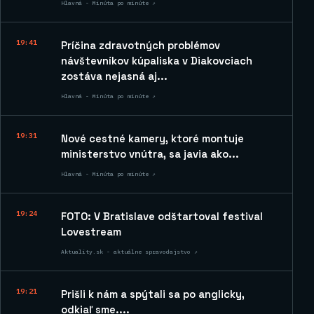
Hlavná - Minúta po minúte ↗
19:41
Príčina zdravotných problémov
návštevníkov kúpaliska v Diakovciach
zostáva nejasná aj...
Hlavná - Minúta po minúte ↗
19:31
Nové cestné kamery, ktoré montuje
ministerstvo vnútra, sa javia ako...
Hlavná - Minúta po minúte ↗
19:24
FOTO: V Bratislave odštartoval festival
Lovestream
Aktuality.sk - aktuálne spravodajstvo ↗
19:21
Prišli k nám a spýtali sa po anglicky,
odkiaľ sme....