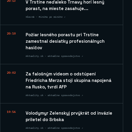
20:13
V Trstíne neďaleko Trnavy horí lesný
porast, na mieste zasahuje...
Hlavná - Minúta po minúte ↗
20:10
Požiar lesného porastu pri Trstíne
zamestnal desiatky profesionálnych
hasičov
Aktuality.sk - aktuálne spravodajstvo ↗
20:02
Za falošným videom o odstúpení
Friedricha Merza stojí skupina napojená
na Rusko, tvrdí AFP
Aktuality.sk - aktuálne spravodajstvo ↗
19:56
Volodymyr Zelenskyj prvýkrát od invázie
priletel do Srbska
Aktuality.sk - aktuálne spravodajstvo ↗