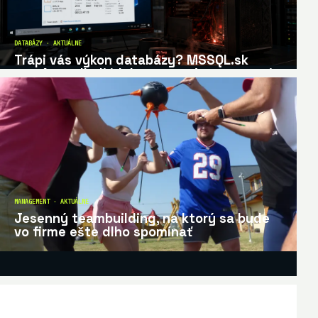
DATABÁZY · AKTUÁLNE
Trápi vás výkon databázy? MSSQL.sk
pomôže odhaliť, kde sa systém spomaľuje
MANAGEMENT · AKTUÁLNE
Jesenný teambuilding, na ktorý sa bude
vo firme ešte dlho spomínať