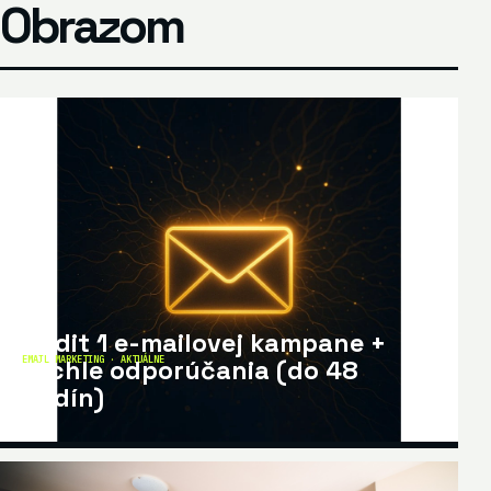
Obrazom
Audit 1 e-mailovej kampane +
EMAIL MARKETING · AKTUÁLNE
rýchle odporúčania (do 48
hodín)