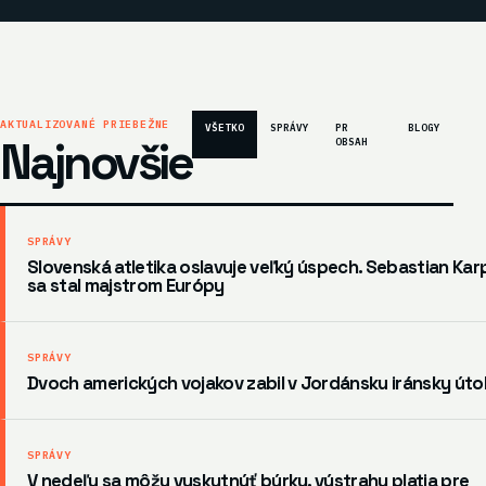
AKTUALIZOVANÉ PRIEBEŽNE
VŠETKO
SPRÁVY
PR
BLOGY
Najnovšie
OBSAH
SPRÁVY
Slovenská atletika oslavuje veľký úspech. Sebastian Kar
sa stal majstrom Európy
SPRÁVY
Dvoch amerických vojakov zabil v Jordánsku iránsky úto
SPRÁVY
V nedeľu sa môžu vyskytnúť búrky, výstrahy platia pre