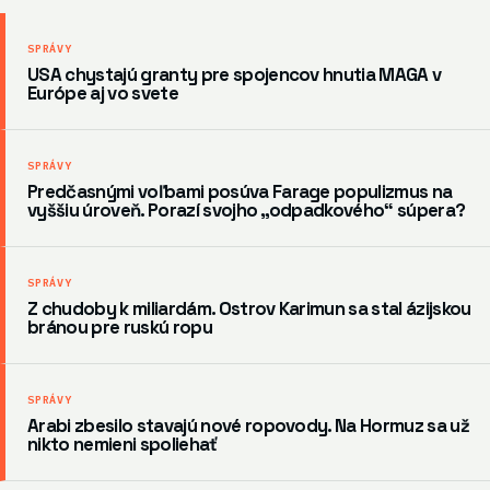
SPRÁVY
USA chystajú granty pre spojencov hnutia MAGA v
Európe aj vo svete
SPRÁVY
Predčasnými voľbami posúva Farage populizmus na
vyššiu úroveň. Porazí svojho „odpadkového“ súpera?
SPRÁVY
Z chudoby k miliardám. Ostrov Karimun sa stal ázijskou
bránou pre ruskú ropu
SPRÁVY
Arabi zbesilo stavajú nové ropovody. Na Hormuz sa už
nikto nemieni spoliehať