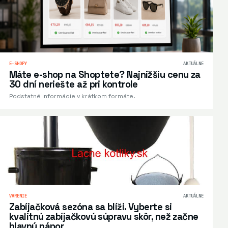
E-SHOPY
AKTUÁLNE
Máte e-shop na Shoptete? Najnižšiu cenu za
30 dní neriešte až pri kontrole
Podstatné informácie v krátkom formáte.
VARENIE
AKTUÁLNE
Zabíjačková sezóna sa blíži. Vyberte si
kvalitnú zabíjačkovú súpravu skôr, než začne
hlavný nápor