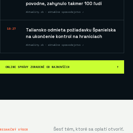
povodne, zahynulo takmer 100 ľudí
Aktuality.sk - aktuálne spravodajstvo ↗
18:27
Taliansko odmieta požiadavku Španielska
na ukončenie kontrol na hraniciach
Aktuality.sk - aktuálne spravodajstvo ↗
ONLINE SPRÁVY ZORADENÉ OD NAJNOVŠÍCH
↑
Šesť tém, ktoré sa oplatí otvoriť.
REDAKČNÝ VÝBER