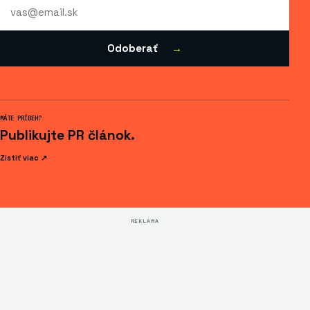
E-
mail
Odoberať
→
MÁTE PRÍBEH?
Publikujte PR článok.
Zistiť viac ↗
REKLAMA