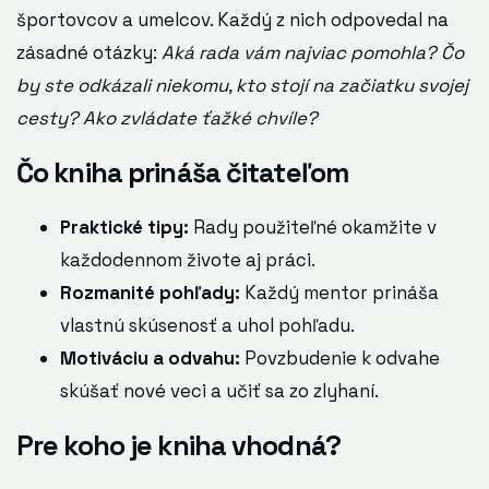
športovcov a umelcov. Každý z nich odpovedal na
zásadné otázky:
Aká rada vám najviac pomohla? Čo
by ste odkázali niekomu, kto stojí na začiatku svojej
cesty? Ako zvládate ťažké chvíle?
Čo kniha prináša čitateľom
Praktické tipy:
Rady použiteľné okamžite v
každodennom živote aj práci.
Rozmanité pohľady:
Každý mentor prináša
vlastnú skúsenosť a uhol pohľadu.
Motiváciu a odvahu:
Povzbudenie k odvahe
skúšať nové veci a učiť sa zo zlyhaní.
Pre koho je kniha vhodná?