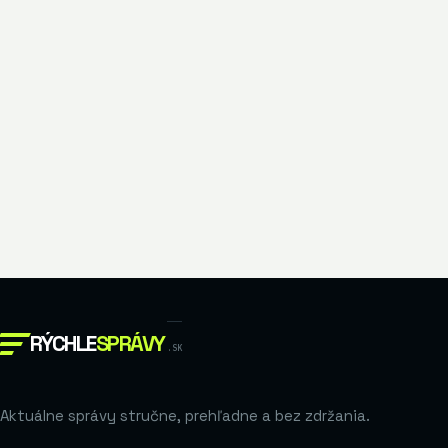
RÝCHLE
SPRÁVY
.SK
Aktuálne správy stručne, prehľadne a bez zdržania.