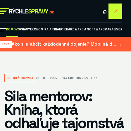
⌕
RÝCHLE
SPRÁVY
↗
.SK
DOMOV
SPRÁVY
EKONOMIKA A FINANCIE
HARDWARE A SOFTWARE
MANAGMENT A M
→
Ako si uľahčiť každodenné dojenie? Mobilná dojačka šetrí čas aj námahu
OSOBNÝ ROZVOJ
21. 08. 2025 · 16:14
OSOBNYROZVOJ.SK
Sila mentorov:
Kniha, ktorá
odhaľuje tajomstvá