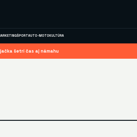
ARKETING
ŠPORT
AUTO-MOTO
KULTÚRA
jačka šetrí čas aj námahu