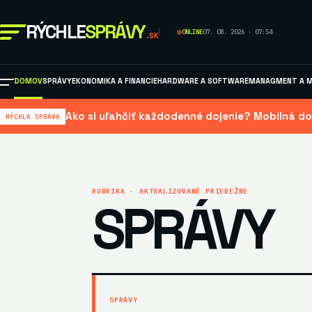
RÝCHLE
SPRÁVY
ONLINE
07. 08. 2026 · 07:54
.SK
DOMOV
SPRÁVY
EKONOMIKA A FINANCIE
HARDWARE A SOFTWARE
MANAGMENT A M
Ako si uľahčiť každodenné dojenie? Mobilná do
RÝCHLA SPRÁVA
RUBRIKA · AKTUALIZOVANÉ PRIEBEŽNE
SPRÁVY
SPRÁVY