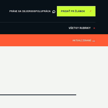
⌕
PRÁVE SA DEJE
RSS
SPOLUPRÁCA
PRIDAŤ PR ČLÁNOK
↗
VŠETKY RUBRIKY
＋
→
AKTUALIZOVANÉ