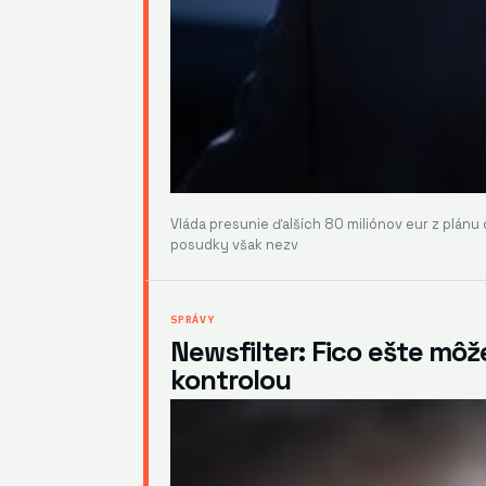
Vláda presunie ďalších 80 miliónov eur z plánu 
posudky však nezv
SPRÁVY
Newsfilter: Fico ešte môž
kontrolou