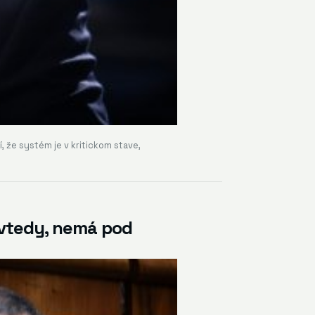
, že systém je v kritickom stave,
dovtedy, nemá pod