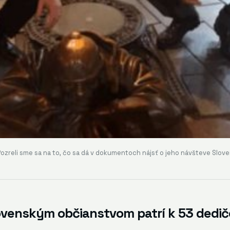
 Pozreli sme sa na to, čo sa dá v dokumentoch nájsť o jeho návšteve Slove
ovenským občianstvom patrí k 53 dedič