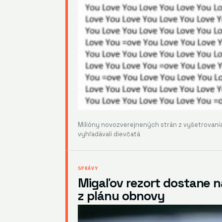
Milióny novozverejnených strán z vyšetrovania
vyhľadávali dievčatá
SPRÁVY
Migaľov rezort dostane na
z plánu obnovy