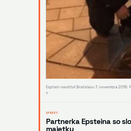
Esptein navštívil Bratislavu 7. novembra 2018.
v
SPRÁVY
Partnerka Epsteina so sl
majetku