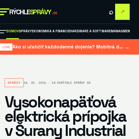
⌕
RÝCHLE
SPRÁVY
↗
.SK
DOMOV
SPRÁVY
EKONOMIKA A FINANCIE
HARDWARE A SOFTWARE
MANAGMENT A M
→
Ako si uľahčiť každodenné dojenie? Mobilná dojačka šetrí čas aj námahu
SPRÁVY
26. 01. 2026 · 14:01
RÝCHLE SPRÁVY SK
Vysokonapäťová
elektrická prípojka
v Šurany Industrial