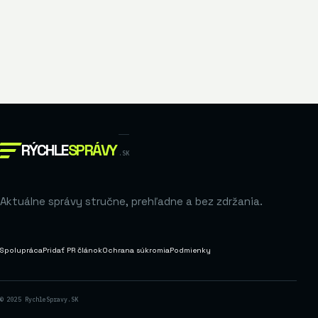
RÝCHLE
SPRÁVY
.SK
Aktuálne správy stručne, prehľadne a bez zdržania.
Spolupráca
Pridať PR článok
Ochrana súkromia
Podmienky
© 2025 RychleSpravy.SK