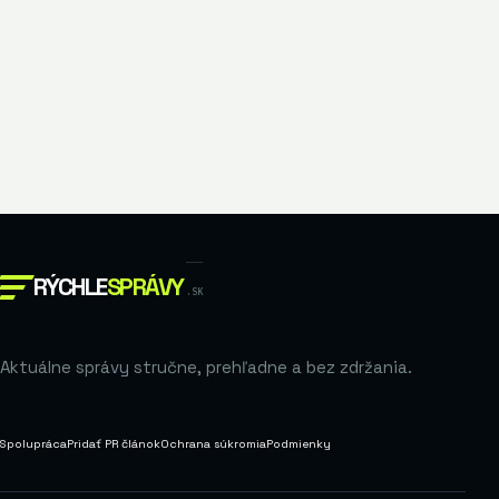
RÝCHLE
SPRÁVY
.SK
Aktuálne správy stručne, prehľadne a bez zdržania.
Spolupráca
Pridať PR článok
Ochrana súkromia
Podmienky