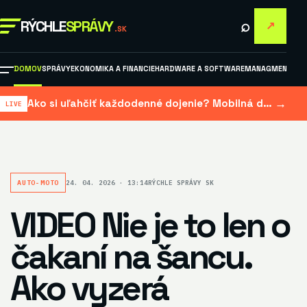
⌕
RÝCHLE
SPRÁVY
↗
.SK
DOMOV
SPRÁVY
EKONOMIKA A FINANCIE
HARDWARE A SOFTWARE
MANAGMENT A M
→
Ako si uľahčiť každodenné dojenie? Mobilná dojačka šetrí čas aj námahu
AUTO-MOTO
24. 04. 2026 · 13:14
RÝCHLE SPRÁVY SK
VIDEO Nie je to len o
čakaní na šancu.
Ako vyzerá