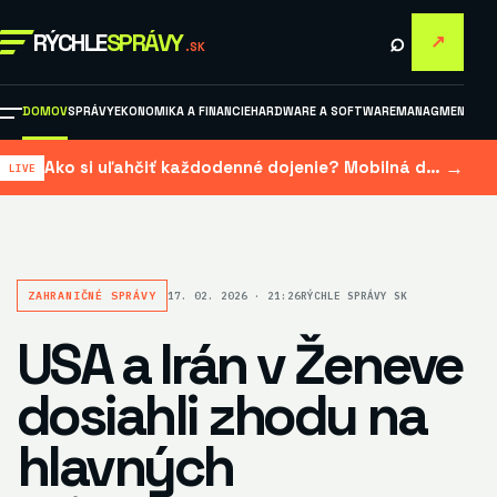
⌕
RÝCHLE
SPRÁVY
↗
.SK
DOMOV
SPRÁVY
EKONOMIKA A FINANCIE
HARDWARE A SOFTWARE
MANAGMENT A M
→
Ako si uľahčiť každodenné dojenie? Mobilná dojačka šetrí čas aj námahu
ZAHRANIČNÉ SPRÁVY
17. 02. 2026 · 21:26
RÝCHLE SPRÁVY SK
USA a Irán v Ženeve
dosiahli zhodu na
hlavných