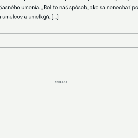
časného umenia. „Bol to náš spôsob, ako sa nenechať po
 umelcov a umelkýň, […]
REKLAMA