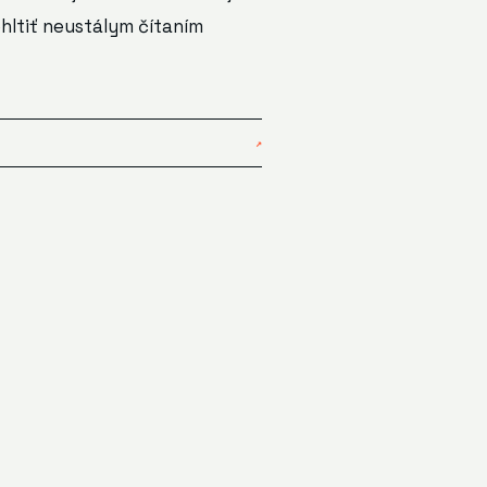
hltiť neustálym čítaním
↗