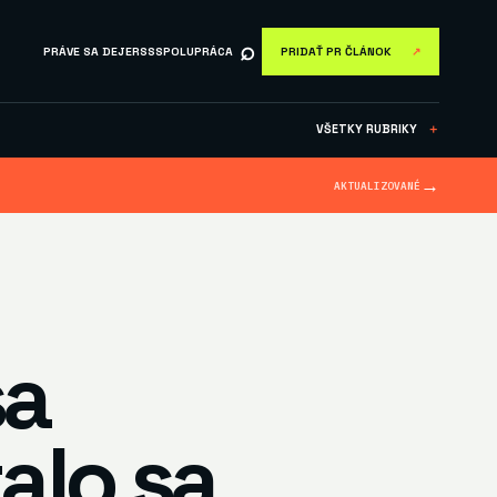
⌕
PRÁVE SA DEJE
RSS
SPOLUPRÁCA
PRIDAŤ PR ČLÁNOK
↗
VŠETKY RUBRIKY
＋
→
AKTUALIZOVANÉ
sa
alo sa