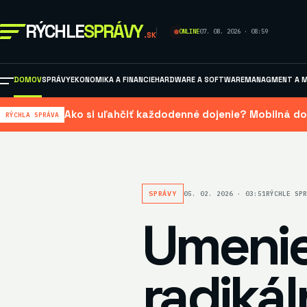
RÝCHLE
SPRÁVY
ONLINE
07. 08. 2026 · 08:59
.SK
DOMOV
SPRÁVY
EKONOMIKA A FINANCIE
HARDWARE A SOFTWARE
MANAGMENT A M
Ako si uľahčiť každodenné dojenie? Mobilná do
RÝCHLA SPRÁVA
SPRÁVY
05. 02. 2026 · 03:51
RÝCHLE SPR
Umenie
radikál