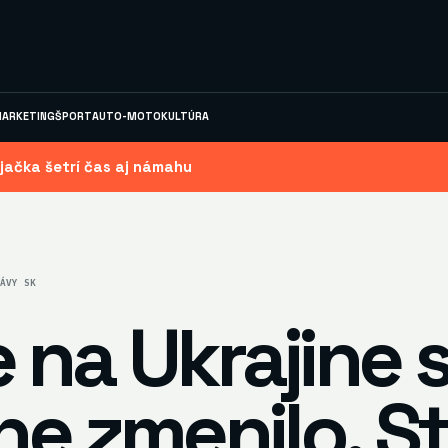
ARKETING
ŠPORT
AUTO-MOTO
KULTÚRA
jačka šetrí čas aj námahu
ÁVY SK
 na Ukrajine 
ne zmenilo. St