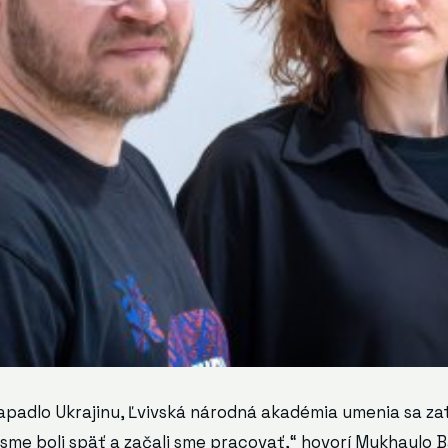
padlo Ukrajinu, Ľvivská národná akadémia umenia sa zat
ci sme boli späť a začali sme pracovať,“ hovorí Mykhaylo 