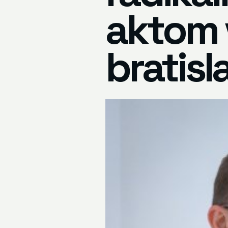
aktom 
bratisl