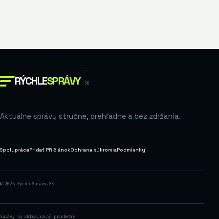
RÝCHLE
SPRÁVY
.SK
Aktuálne správy stručne, prehľadne a bez zdržania.
Spolupráca
Pridať PR článok
Ochrana súkromia
Podmienky
© 2025 RychleSpravy.SK
Správy sa aktualizujú priebežne.