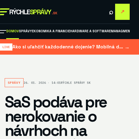
⌕
RÝCHLE
SPRÁVY
↗
.SK
DOMOV
SPRÁVY
EKONOMIKA A FINANCIE
HARDWARE A SOFTWARE
MANAGMENT A M
→
Ako si uľahčiť každodenné dojenie? Mobilná dojačka šetrí čas aj námahu
SPRÁVY
26. 01. 2026 · 14:01
RÝCHLE SPRÁVY SK
SaS podáva pre
nerokovanie o
návrhoch na