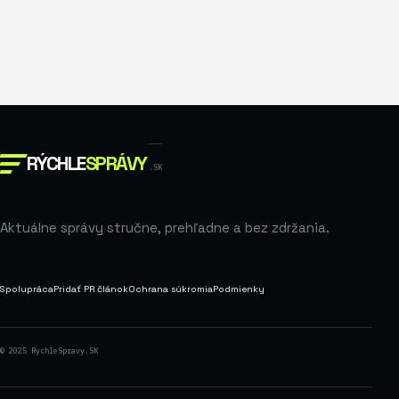
RÝCHLE
SPRÁVY
.SK
Aktuálne správy stručne, prehľadne a bez zdržania.
Spolupráca
Pridať PR článok
Ochrana súkromia
Podmienky
© 2025 RychleSpravy.SK