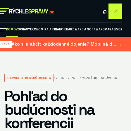
⌕
RÝCHLE
SPRÁVY
↗
.SK
DOMOV
SPRÁVY
EKONOMIKA A FINANCIE
HARDWARE A SOFTWARE
MANAGMENT A M
→
Ako si uľahčiť každodenné dojenie? Mobilná dojačka šetrí čas aj námahu
STAVBA A REKONŠTRUKCIA
17. 07. 2025 · 19:59
RÝCHLE SPRÁVY SK
Pohľad do
budúcnosti na
konferencii