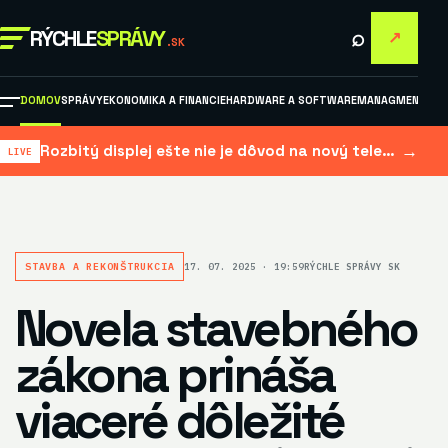
⌕
RÝCHLE
SPRÁVY
↗
.SK
DOMOV
SPRÁVY
EKONOMIKA A FINANCIE
HARDWARE A SOFTWARE
MANAGMENT A M
→
Rozbitý displej ešte nie je dôvod na nový telefón: kedy sa oprava elektroniky naozaj oplatí
STAVBA A REKONŠTRUKCIA
17. 07. 2025 · 19:59
RÝCHLE SPRÁVY SK
Novela stavebného
zákona prináša
viaceré dôležité