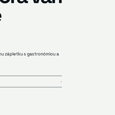
e
nu zápletku s gastronómiou a
↗