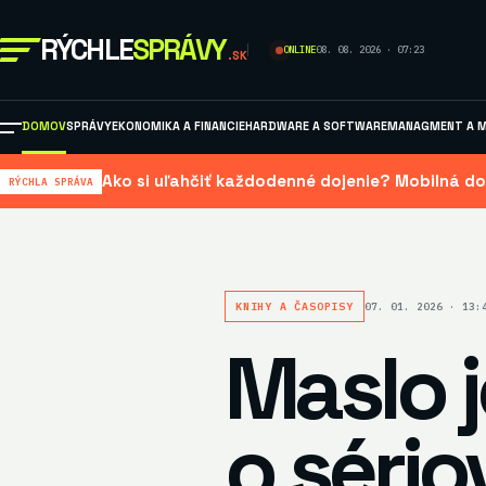
RÝCHLE
SPRÁVY
ONLINE
08. 08. 2026 · 07:23
.SK
DOMOV
SPRÁVY
EKONOMIKA A FINANCIE
HARDWARE A SOFTWARE
MANAGMENT A M
Ako si uľahčiť každodenné dojenie? Mobilná do
RÝCHLA SPRÁVA
KNIHY A ČASOPISY
07. 01. 2026 · 13:
Maslo 
o sério