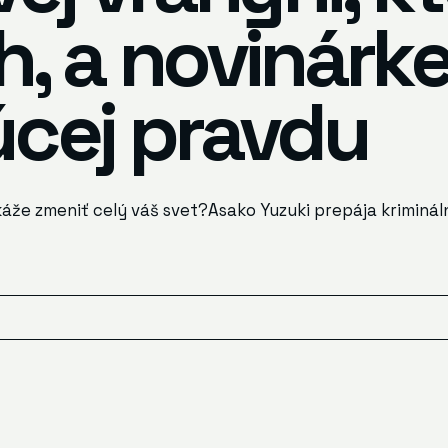
h, a novinárk
úcej pravdu
áže zmeniť celý váš svet?Asako Yuzuki prepája kriminál