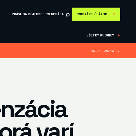
⌕
PRÁVE SA DEJE
RSS
SPOLUPRÁCA
PRIDAŤ PR ČLÁNOK
↗
VŠETKY RUBRIKY
＋
→
AKTUALIZOVANÉ
enzácia
orá varí