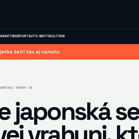
ARKETING
ŠPORT
AUTO-MOTO
KULTÚRA
jačka šetrí čas aj námahu
44
RÝCHLE SPRÁVY SK
je japonská s
vej vrahyni, kt