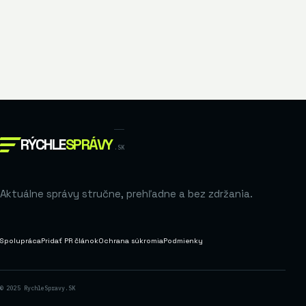
RÝCHLE
SPRÁVY
.SK
Aktuálne správy stručne, prehľadne a bez zdržania.
Spolupráca
Pridať PR článok
Ochrana súkromia
Podmienky
© 2025 RychleSpravy.SK