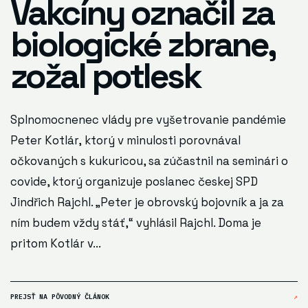
Vakcíny označil za
biologické zbrane,
zožal potlesk
Splnomocnenec vlády pre vyšetrovanie pandémie
Peter Kotlár, ktorý v minulosti porovnával
očkovaných s kukuricou, sa zúčastnil na seminári o
covide, ktorý organizuje poslanec českej SPD
Jindřich Rajchl. „Peter je obrovský bojovník a ja za
ním budem vždy stáť,“ vyhlásil Rajchl. Doma je
pritom Kotlár v...
PREJSŤ NA PÔVODNÝ ČLÁNOK
↗