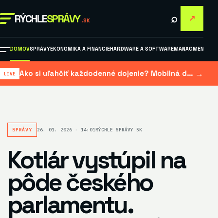
⌕
RÝCHLE
SPRÁVY
↗
.SK
DOMOV
SPRÁVY
EKONOMIKA A FINANCIE
HARDWARE A SOFTWARE
MANAGMENT A M
→
Ako si uľahčiť každodenné dojenie? Mobilná dojačka šetrí čas aj námahu
SPRÁVY
26. 01. 2026 · 14:01
RÝCHLE SPRÁVY SK
Kotlár vystúpil na
pôde českého
parlamentu.