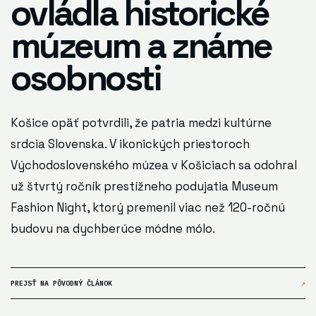
ovládla historické
múzeum a známe
osobnosti
Košice opäť potvrdili, že patria medzi kultúrne
srdcia Slovenska. V ikonických priestoroch
Východoslovenského múzea v Košiciach sa odohral
už štvrtý ročník prestížneho podujatia Museum
Fashion Night, ktorý premenil viac než 120-ročnú
budovu na dychberúce módne mólo.
PREJSŤ NA PÔVODNÝ ČLÁNOK
↗