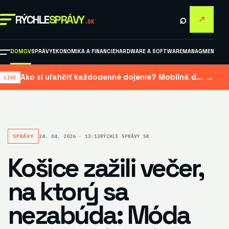
⌕
RÝCHLE
SPRÁVY
↗
.SK
DOMOV
SPRÁVY
EKONOMIKA A FINANCIE
HARDWARE A SOFTWARE
MANAGMENT A M
→
Ako si uľahčiť každodenné dojenie? Mobilná dojačka šetrí čas aj námahu
SPRÁVY
24. 04. 2026 · 13:13
RÝCHLE SPRÁVY SK
Košice zažili večer,
na ktorý sa
nezabúda: Móda