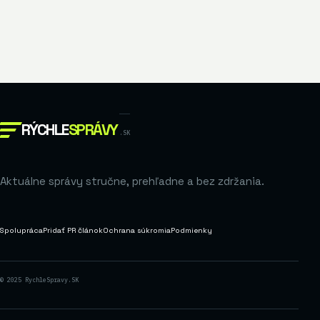
RÝCHLE
SPRÁVY
.SK
Aktuálne správy stručne, prehľadne a bez zdržania.
Spolupráca
Pridať PR článok
Ochrana súkromia
Podmienky
© 2025 RychleSpravy.SK