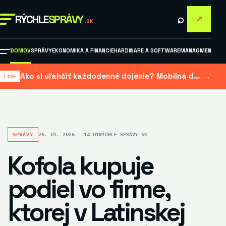
⌕
RÝCHLE
SPRÁVY
↗
.SK
DOMOV
SPRÁVY
EKONOMIKA A FINANCIE
HARDWARE A SOFTWARE
MANAGMENT A M
→
Ako si uľahčiť každodenné dojenie? Mobilná dojačka šetrí čas aj námahu
SPRÁVY
26. 01. 2026 · 14:01
RÝCHLE SPRÁVY SK
Kofola kupuje
podiel vo firme,
ktorej v Latinskej