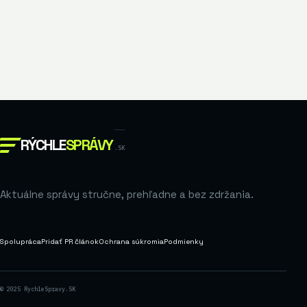
RÝCHLE
SPRÁVY
.SK
Aktuálne správy stručne, prehľadne a bez zdržania.
Spolupráca
Pridať PR článok
Ochrana súkromia
Podmienky
© 2025 RychleSpravy.SK