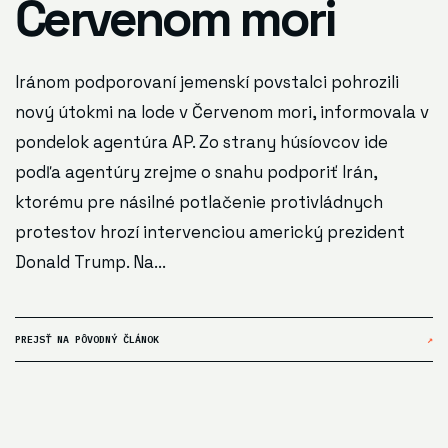
Červenom mori
Iránom podporovaní jemenskí povstalci pohrozili
nový útokmi na lode v Červenom mori, informovala v
pondelok agentúra AP. Zo strany húsíovcov ide
podľa agentúry zrejme o snahu podporiť Irán,
ktorému pre násilné potlačenie protivládnych
protestov hrozí intervenciou americký prezident
Donald Trump. Na...
PREJSŤ NA PÔVODNÝ ČLÁNOK
↗