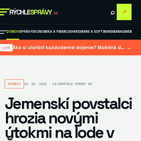
⌕
RÝCHLE
SPRÁVY
↗
.SK
DOMOV
SPRÁVY
EKONOMIKA A FINANCIE
HARDWARE A SOFTWARE
MANAGMENT A M
→
Ako si uľahčiť každodenné dojenie? Mobilná dojačka šetrí čas aj námahu
SPRÁVY
26. 01. 2026 · 14:01
RÝCHLE SPRÁVY SK
Jemenskí povstalci
hrozia novými
útokmi na lode v