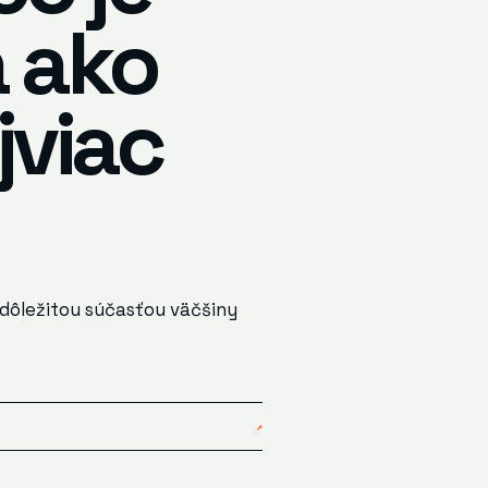
a ako
jviac
 dôležitou súčasťou väčšiny
↗