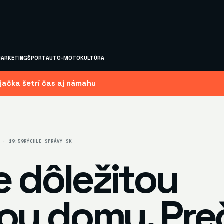
ARKETING
ŠPORT
AUTO-MOTO
KULTÚRA
jačka šetrí čas aj námahu
5 · 19:59
RÝCHLE SPRÁVY SK
e dôležitou
ou domu. Preč