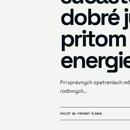
dobré 
pritom 
energi
Pri správnych opatreniach mô
rodinných...
PREJSŤ NA PÔVODNÝ ČLÁNOK