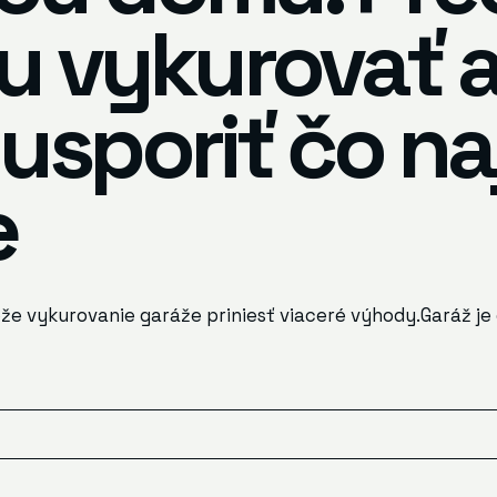
ju vykurovať 
usporiť čo na
e
že vykurovanie garáže priniesť viaceré výhody.Garáž je