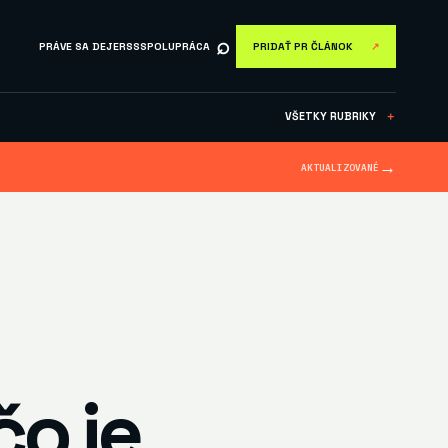
⌕
PRÁVE SA DEJE
RSS
SPOLUPRÁCA
PRIDAŤ PR ČLÁNOK
↗
VŠETKY RUBRIKY
＋
→
AKTUALIZOVANÉ
o je