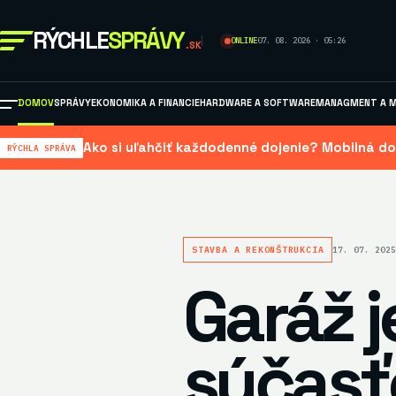
RÝCHLE
SPRÁVY
ONLINE
07. 08. 2026 · 05:26
.SK
DOMOV
SPRÁVY
EKONOMIKA A FINANCIE
HARDWARE A SOFTWARE
MANAGMENT A M
Ako si uľahčiť každodenné dojenie? Mobilná do
RÝCHLA SPRÁVA
STAVBA A REKONŠTRUKCIA
17. 07. 202
Garáž j
súčasť