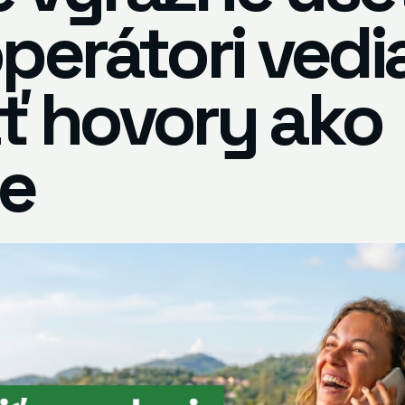
perátori vedi
ť hovory ako
e