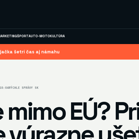
ARKETING
ŠPORT
AUTO-MOTO
KULTÚRA
jačka šetrí čas aj námahu
18:04
RÝCHLE SPRÁVY SK
 mimo EÚ? Pri
 výrazne ušet