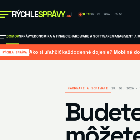
RÝCHLE
SPRÁVY
ONLINE
07. 08. 2026 · 05:54
.SK
DOMOV
SPRÁVY
EKONOMIKA A FINANCIE
HARDWARE A SOFTWARE
MANAGMENT A M
Ako si uľahčiť každodenné dojenie? Mobilná do
RÝCHLA SPRÁVA
HARDWARE A SOFTWARE
19. 05. 2026 · 
Budete
môžete