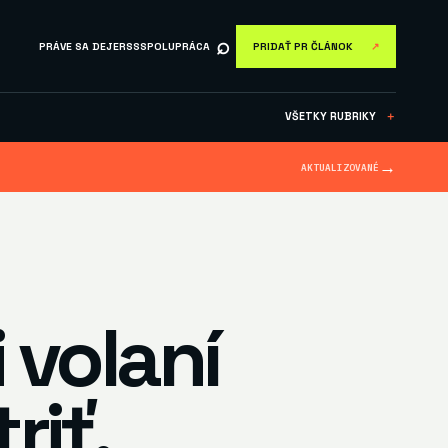
⌕
PRÁVE SA DEJE
RSS
SPOLUPRÁCA
PRIDAŤ PR ČLÁNOK
↗
VŠETKY RUBRIKY
＋
→
AKTUALIZOVANÉ
 volaní
riť.