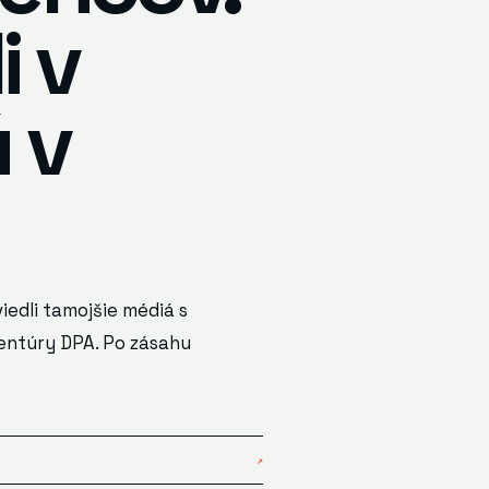
i v
 v
iedli tamojšie médiá s
gentúry DPA. Po zásahu
↗