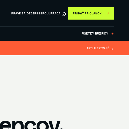
⌕
PRÁVE SA DEJE
RSS
SPOLUPRÁCA
PRIDAŤ PR ČLÁNOK
↗
VŠETKY RUBRIKY
＋
→
AKTUALIZOVANÉ
encov.