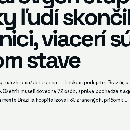
y ľudí skončil
ci, viacerí sú
om stave
y ľudí zhromaždených na politickom podujatí v Brazílii, uv
v. Ošetriť museli dovedna 72 osôb, správa pochádza z a
meste Brazília hospitalizovali 30 zranených, pričom s...