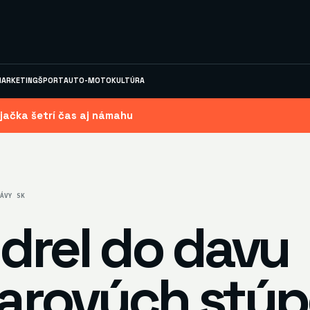
ARKETING
ŠPORT
AUTO-MOTO
KULTÚRA
jačka šetrí čas aj námahu
ÁVY SK
udrel do davu
arových stúp