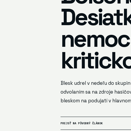
Desiatk
nemocni
kritick
Blesk udrel v nedeľu do skupin
odvolaním sa na zdroje hasičo
bleskom na podujatí v hlavnom 
PREJSŤ NA PÔVODNÝ ČLÁNOK