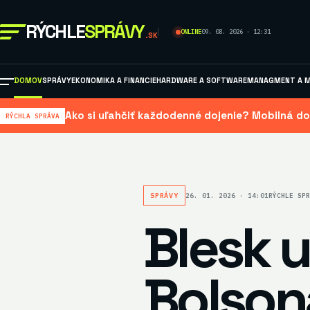
RÝCHLE
SPRÁVY
ONLINE
09. 08. 2026 · 12:31
.SK
DOMOV
SPRÁVY
EKONOMIKA A FINANCIE
HARDWARE A SOFTWARE
MANAGMENT A M
Ako si uľahčiť každodenné dojenie? Mobilná do
RÝCHLA SPRÁVA
SPRÁVY
26. 01. 2026 · 14:01
RÝCHLE SPR
Blesk 
Bolson